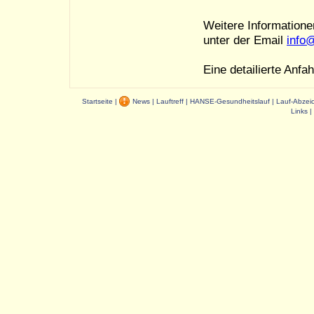
Weitere Informatione
unter der Email
info
Eine detailierte Anf
Startseite
|
News
|
Lauftreff
|
HANSE-Gesundheitslauf
|
Lauf-Abzei
Links
|
Dauer: 0,03 s