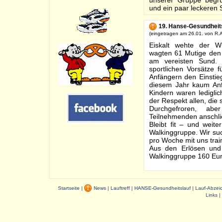
unserer Gruppe begrü
und ein paar leckeren 
19. Hanse-Gesundheit
(eingetragen am 26.01. von R.A
Eiskalt wehte der W
wagten 61 Mutige den 
am vereisten Sund. D
sportlichen Vorsätze 
Anfängern den Einstieg
diesem Jahr kaum Anf
Kindern waren ledigli
der Respekt allen, die 
Durchgefroren, ab
Teilnehmenden anschli
Bleibt fit – und wei
Walkinggruppe. Wir su
pro Woche mit uns trai
Aus den Erlösen und
Walkinggruppe 160 Euro
Startseite
|
News
|
Lauftreff
|
HANSE-Gesundheitslauf
|
Lauf-Abzei
Links
|
Dauer: 0,04 s