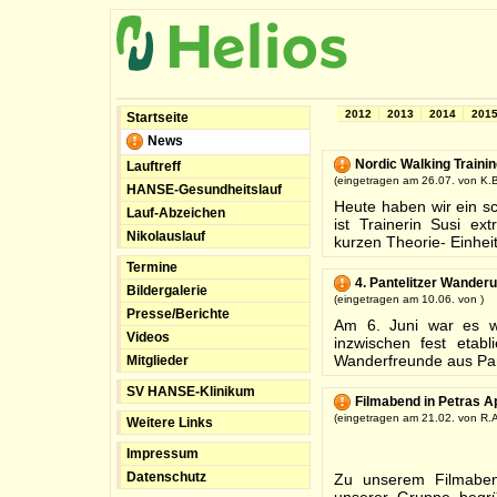
2012
2013
2014
201
Startseite
News
Nordic Walking Traini
Lauftreff
(eingetragen am 26.07. von K.B
HANSE-Gesundheitslauf
Heute haben wir ein s
Lauf-Abzeichen
ist Trainerin Susi e
Nikolauslauf
kurzen Theorie- Einheit
Termine
4. Pantelitzer Wander
Bildergalerie
(eingetragen am 10.06. von )
Presse/Berichte
Am 6. Juni war es wi
Videos
inzwischen fest etabl
Wanderfreunde aus Pant
Mitglieder
SV HANSE-Klinikum
Filmabend in Petras 
(eingetragen am 21.02. von R.A
Weitere Links
Impressum
Datenschutz
Zu unserem Filmabend