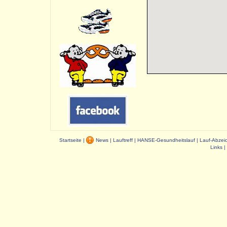
Startseite
|
News
|
Lauftreff
|
HANSE-Gesundheitslauf
|
Lauf-Abzei
Links
|
Dauer: 0,03 s