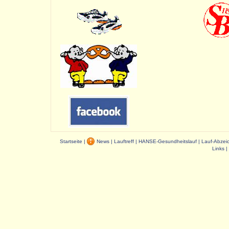
Startseite
|
News
|
Lauftreff
|
HANSE-Gesundheitslauf
|
Lauf-Abzei
Links
|
Dauer: 0,02 s