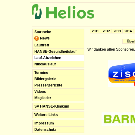
2011
2012
2013
2014
Startseite
News
Über
Lauftreff
Wir danken allen Sponsoren.
HANSE-Gesundheitslauf
Lauf-Abzeichen
Nikolauslauf
Termine
Bildergalerie
Presse/Berichte
Videos
Mitglieder
SV HANSE-Klinikum
Weitere Links
Impressum
Datenschutz