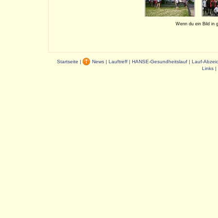
Wenn du ein Bild in 
Startseite
|
News
|
Lauftreff
|
HANSE-Gesundheitslauf
|
Lauf-Abzei
Links
|
Dauer: 0,02 s